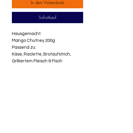
In den Warenkorb
Sofortkauf
Hausgemacht
Mango Chutney 200g
Passend zu:
Käse, Raclette, Brotaufstrich,
Grilliertem Fleisch & Fisch
EINFACH ONLINE
BESTELLEN UND
BEZAHLEN